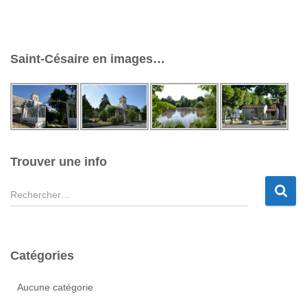
Saint-Césaire en images…
Trouver une info
R
e
c
h
e
Catégories
r
c
Aucune catégorie
h