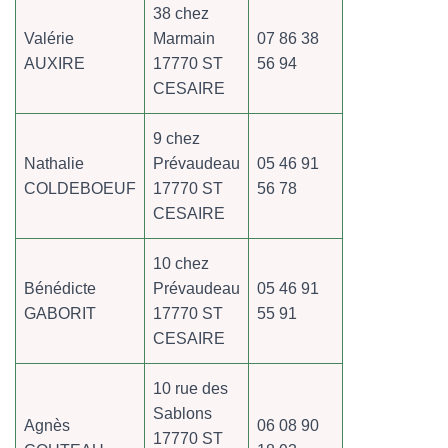
38 chez
Valérie
Marmain
07 86 38
AUXIRE
17770 ST
56 94
CESAIRE
9 chez
Nathalie
Prévaudeau
05 46 91
COLDEBOEUF
17770 ST
56 78
CESAIRE
10 chez
Bénédicte
Prévaudeau
05 46 91
GABORIT
17770 ST
55 91
CESAIRE
10 rue des
Sablons
Agnès
06 08 90
17770 ST